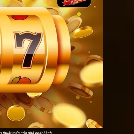
o thuật toán của nhà phát hành