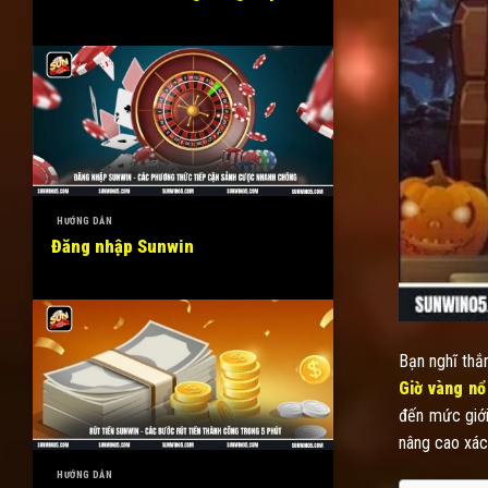
HƯỚNG DẪN
Đăng nhập Sunwin
Bạn nghĩ thắn
Giờ vàng nổ
đến mức giới
nâng cao xác
HƯỚNG DẪN