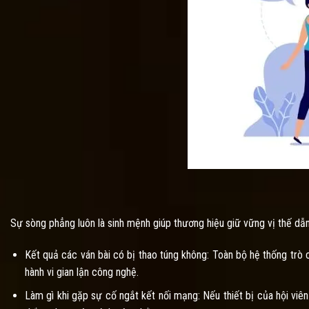
Sự sòng phẳng luôn là sinh mệnh giúp thương hiệu giữ vững vị thế dẫ
Kết quả các ván bài có bị thao túng không: Toàn bộ hệ thống trò
hành vi gian lận công nghệ.
Làm gì khi gặp sự cố ngắt kết nối mạng: Nếu thiết bị của hội viên