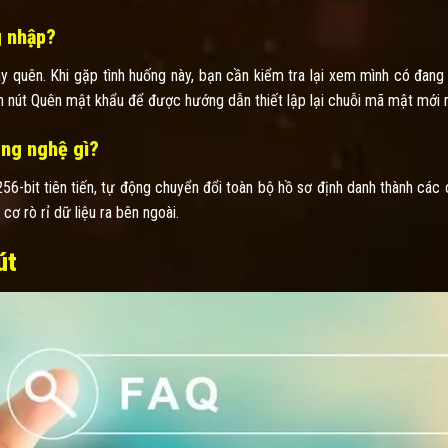
g nhập?
ay quên. Khi gặp tình huống này, bạn cần kiểm tra lại xem mình có đang
ọn nút Quên mật khẩu để được hướng dẫn thiết lập lại chuỗi mã mật mới 
ông nghệ gì?
6-bit tiên tiến, tự động chuyển đổi toàn bộ hồ sơ định danh thành cá
ơ rò rỉ dữ liệu ra bên ngoài.
út