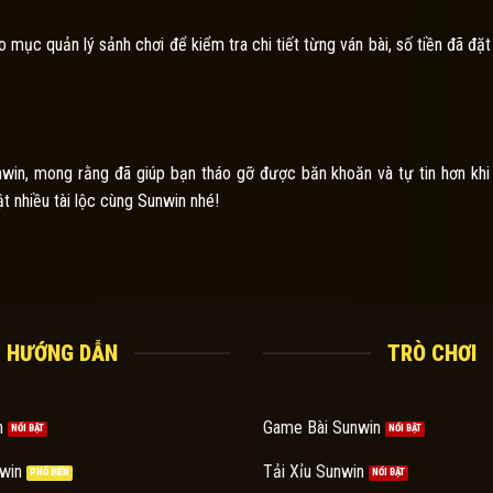
o mục quản lý sảnh chơi để kiểm tra chi tiết từng ván bài, số tiền đã 
in, mong rằng đã giúp bạn tháo gỡ được băn khoăn và tự tin hơn kh
t nhiều tài lộc cùng Sunwin nhé!
HƯỚNG DẪN
TRÒ CHƠI
n
Game Bài Sunwin
win
Tải Xỉu Sunwin