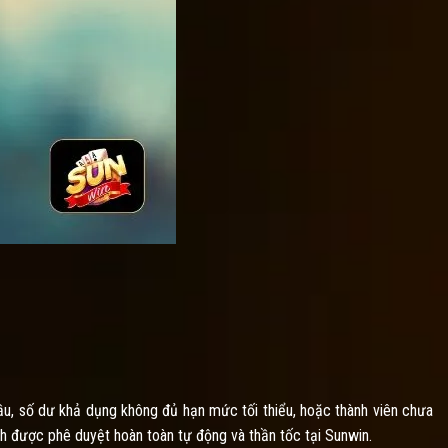
đầu, số dư khả dụng không đủ hạn mức tối thiểu, hoặc thành viên chưa
h được phê duyệt hoàn toàn tự động và thần tốc tại Sunwin.