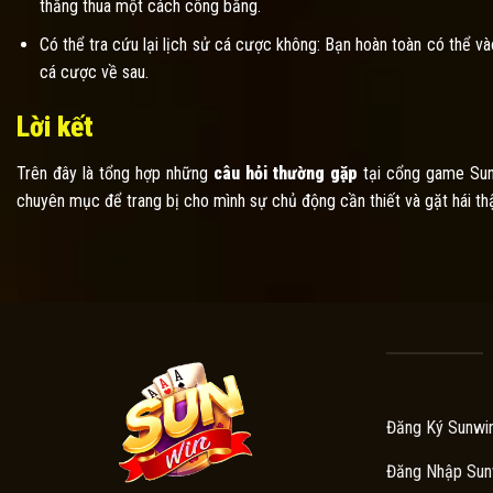
thắng thua một cách công bằng.
Có thể tra cứu lại lịch sử cá cược không: Bạn hoàn toàn có thể và
cá cược về sau.
Lời kết
Trên đây là tổng hợp những
câu hỏi thường gặp
tại cổng game Sunw
chuyên mục để trang bị cho mình sự chủ động cần thiết và gặt hái thậ
Đăng Ký Sunwi
Đăng Nhập Sun