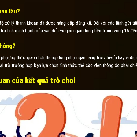
 bao lâu?
độ xử lý thanh khoản đã được nâng cấp đáng kể. Đối với các lệnh gửi ti
 tra tính minh bạch của ván đấu và giải ngân dòng tiền trong vòng 15 đến
 không?
c phương thức giao dịch thông dụng như ngân hàng trực tuyến hay ví điệ
ại trừ trường hợp bạn lựa chọn hình thức thẻ cào viễn thông do phải ch
uan của kết quả trò chơi