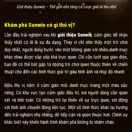
Giới thiệu Sunwin – Thế giới nền tảng cá cược giải trí thu nhỏ
Khám phá Sunwin có gì thú vị?
Lần đầu trải nghiệm sau khi
giới thiệu Sunwin
, cảm giác dễ nhận
thấy nhất có lẽ là sự đa dạng. Thay vì chỉ nhìn thấy một trò chơi
duy nhất, người dùng bước vào một không gian với nhiều danh mục
khác nhau được sắp xếp khá trực quan. Chỉ cần lướt qua giao diện,
bạn đã có thể bắt gặp từ những trò chơi quen thuộc thiên về chiến
thuật cho đến các hình thức giải trí giàu hình ảnh và nhịp độ nhanh.
Điều thú vị nằm ở cảm giác mỗi danh mục mang một màu sắc
riêng. Có khu vực tạo cảm giác đấu trí, nơi người dùng cần quan
sát và tính toán. Có những trò lại thiên về sự trực quan, sôi động
với hình ảnh chuyển động liên tục. Một số hình thức khác lại hướng
đến trải nghiệm nhẹ nhàng, dễ tiếp cận và quen thuộc hơn. Chính sự
khác biệt này khiến hành trình khám phá không bị nhàm chán.