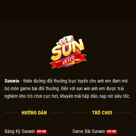
Sunwin
- thiên đường đổi thưởng trực tuyến cho anh em đam mê
bộ môn game bài đổi thưởng. Đến với sun win anh em được trải
nghiệm kho trò chơi cực hot, khuyến mãi hấp dẫn, nạp rút siêu tốc.
HƯỚNG DẪN
TRÒ CHƠI
Đăng Ký Sunwin
Game Bài Sunwin