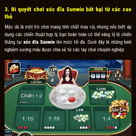
3. Bí quyết chơi xóc đĩa Sunwin bất bại từ các cao
thủ
Mặc dù là một trò chơi mang tính chất may rủi, nhưng nếu biết áp
dụng các chiến thuật hợp lý, bạn hoàn toàn có thể nâng tỷ lệ chiến
thắng tại
xóc đĩa Sunwin
lên mức tối đa. Dưới đây là những kinh
nghiệm xương máu được chia sẻ từ các tay chơi chuyên nghiệp.