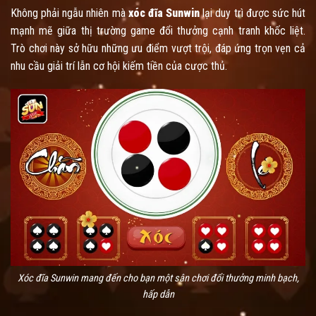
Không phải ngẫu nhiên mà
xóc đĩa Sunwin
lại duy trì được sức hút
mạnh mẽ giữa thị trường game đổi thưởng cạnh tranh khốc liệt.
Trò chơi này sở hữu những ưu điểm vượt trội, đáp ứng trọn vẹn cả
nhu cầu giải trí lẫn cơ hội kiếm tiền của cược thủ.
Xóc đĩa Sunwin mang đến cho bạn một sân chơi đổi thưởng minh bạch,
hấp dẫn