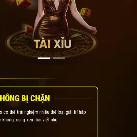
KHÔNG BỊ CHẶN
có thể trải nghiệm nhiều thể loại giải trí hấp
 không, cùng xem bài viết nhé.