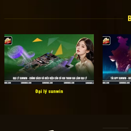
Đại lý sunwin
Sứ mệnh và tầm nhìn: Sứ mệnh của đơn vị là mang
địa chỉ cá cược hàng đầu Châu Á, duy trì sự ph
Giá trị cốt lõi: Hệ thống luôn đặt giá trị uy tín
đáp ứng mọi kỳ vọng. Đồng thời, xây dựng môi t