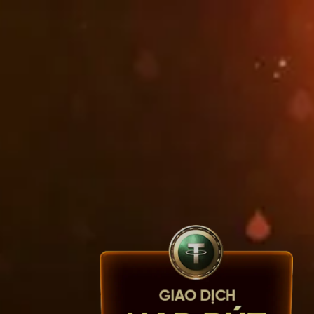
Bỏ
qua
nội
dung