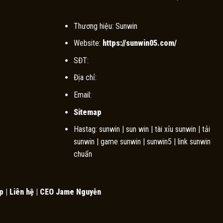
thể ghi danh đặt cược, trải nghiệm các sản phẩm
Thương hiệu: Sunwin
Website:
https://sunwin05.com/
SĐT:
 điểm mạnh giúp đơn vị tạo nên tên tuổi cho mình
Địa chỉ:
Email:
Sitemap
Hastag: sunwin | sun win | tài xỉu sunwin | tải
 dàng tìm kiếm và trải nghiệm các trò chơi cung
sunwin | game sunwin | sunwin5 | link sunwin
và tham gia giải trí mọi lúc mọi nơi.
chuẩn
iúp người chơi không lo bị gián đoạn trong quá
p
|
Liên hệ
|
CEO Jame Nguyễn
 tham gia cá cược tại
Sunwin
.